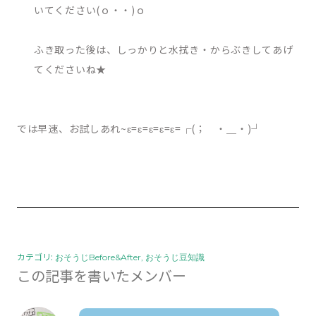
いてください(ｏ・・)ｏ
ふき取った後は、しっかりと水拭き・からぶきしてあげ
てくださいね★
では早速、お試しあれ
~ε=ε=ε=ε=ε=┌(； ・＿・)┘
カテゴリ:
おそうじBefore&After
おそうじ豆知識