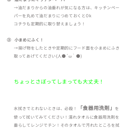
→油だまりからの油垂れが気になる方は、キッチンペー
パーを丸めて油だまりにつめておくと
Ok
コチラも定期的に取り替えましょう！
③
小まめにふく！
→揚げ物をしたときや定期的にフード面を小まめにふき
取ってあげてください(人●´ω｀●)
ちょっとさぼってしまっても大丈夫！
「食器用洗剤」
水拭きでとれないときは、必殺！
を
使って拭いてみてください！濡れタオルに食器用洗剤を
垂らしてレンジでチン！そのタオルで汚れたところを拭