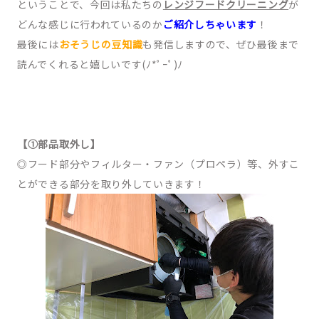
ということで、今回は私たちの
レンジフードクリーニング
が
どんな感じに行われているのか
ご紹介しちゃいます
！
最後には
おそうじの豆知識
も発信しますので、ぜひ最後まで
読んでくれると嬉しいです(ﾉ*ﾟｰﾟ)ﾉ
【①部品取外し】
◎フード部分やフィルター・ファン（プロペラ）等、外すこ
とができる部分を取り外していきます！